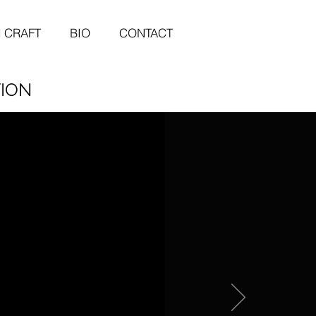
d CRAFT
BIO
CONTACT
TION