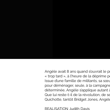
Angèle avait 8 ans quand s’ouvrait le 
« trop tard », à l’heure de la déprime 
Issue d’une famille de militants, sa s
pour déménager, seule, à la campagne. 
déterminée, Angèle s’applique autant 
Que lui reste-t-il de la révolution, de
Quichotte, tantôt Bridget Jones, Angèl
REALISATION Judith Davis