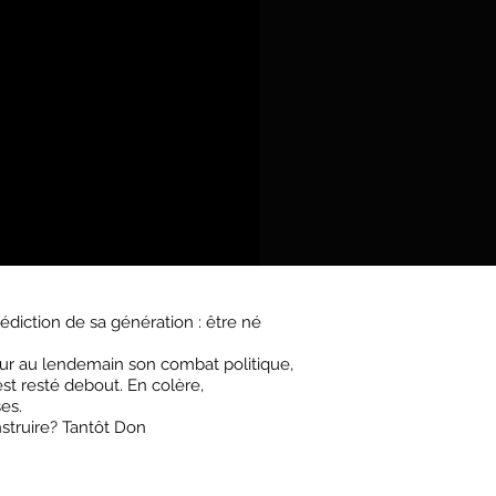
édiction de sa génération : être né
jour au lendemain son combat politique,
st resté debout. En colère,
es.
nstruire? Tantôt Don