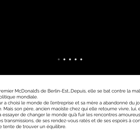
premier McDonald’s de Berlin-Est…Depuis, elle se bat contre la mal
politique mondiale.
œur a choisi le monde de l’entreprise et sa mère a abandonné du 
Mais son père, ancien maoïste chez qui elle retourne vivre, lui, e
à essayer de changer le monde qu’à fuir les rencontres amoureus
 ses transmissions, de ses rendez-vous ratés et de ses espoirs à co
e tente de trouver un équilibre.